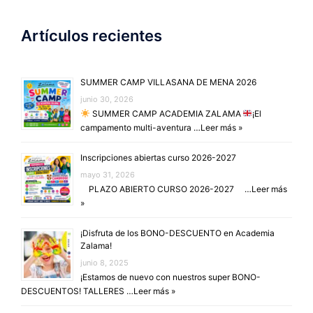
Artículos recientes
SUMMER CAMP VILLASANA DE MENA 2026
junio 30, 2026
SUMMER CAMP ACADEMIA ZALAMA
¡El
campamento multi-aventura …
Leer más »
Inscripciones abiertas curso 2026-2027
mayo 31, 2026
PLAZO ABIERTO CURSO 2026-2027 …
Leer más
»
¡Disfruta de los BONO-DESCUENTO en Academia
Zalama!
junio 8, 2025
¡Estamos de nuevo con nuestros super BONO-
DESCUENTOS! TALLERES …
Leer más »