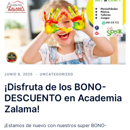
JUNIO 8, 2025
UNCATEGORIZED
¡Disfruta de los BONO-
DESCUENTO en Academia
Zalama!
¡Estamos de nuevo con nuestros super BONO-