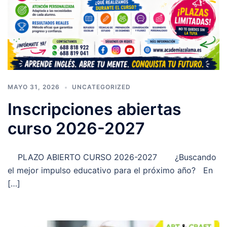
MAYO 31, 2026
UNCATEGORIZED
Inscripciones abiertas
curso 2026-2027
PLAZO ABIERTO CURSO 2026-2027 ¿Buscando
el mejor impulso educativo para el próximo año? En
[…]