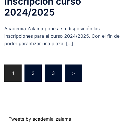
Inscripción curso
2024/2025
Academia Zalama pone a su disposición las
inscripciones para el curso 2024/2025. Con el fin de
poder garantizar una plaza, […]
Navegación
1
2
3
>
de
entradas
Tweets by academia_zalama