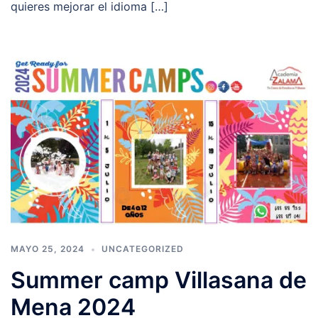
quieres mejorar el idioma […]
MAYO 25, 2024
UNCATEGORIZED
Summer camp Villasana de
Mena 2024