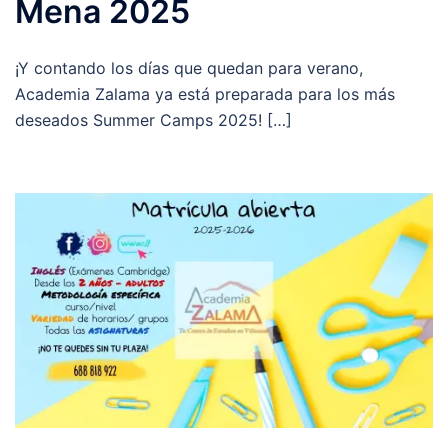
Mena 2025
¡Y contando los días que quedan para verano,
Academia Zalama ya está preparada para los más
deseados Summer Camps 2025! […]