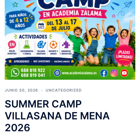
JUNIO 30, 2026
UNCATEGORIZED
SUMMER CAMP
VILLASANA DE MENA
2026