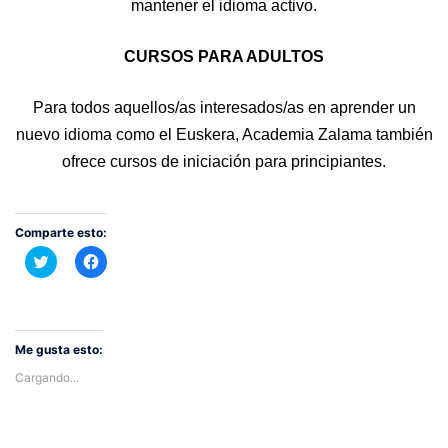
mantener el idioma activo.
CURSOS PARA ADULTOS
Para todos aquellos/as interesados/as en aprender un
nuevo idioma como el Euskera, Academia Zalama también
ofrece cursos de iniciación para principiantes.
Comparte esto:
Haz
Haz
clic
clic
para
para
compartir
compartir
en
en
Twitter
Facebook
(Se
(Se
abre
abre
Me gusta esto:
en
en
una
una
Cargando...
ventana
ventana
nueva)
nueva)