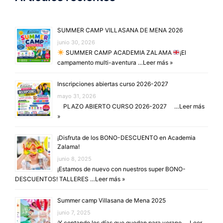
SUMMER CAMP VILLASANA DE MENA 2026
junio 30, 2026
SUMMER CAMP ACADEMIA ZALAMA
¡El
campamento multi-aventura …
Leer más »
Inscripciones abiertas curso 2026-2027
mayo 31, 2026
PLAZO ABIERTO CURSO 2026-2027 …
Leer más
»
¡Disfruta de los BONO-DESCUENTO en Academia
Zalama!
junio 8, 2025
¡Estamos de nuevo con nuestros super BONO-
DESCUENTOS! TALLERES …
Leer más »
Summer camp Villasana de Mena 2025
junio 7, 2025
¡Y contando los días que quedan para verano, …
Leer