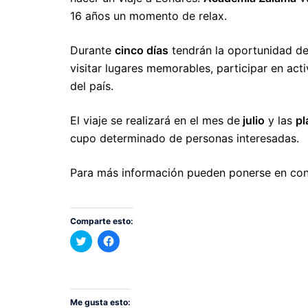
16 años un momento de relax.
Durante
cinco días
tendrán la oportunidad de
visitar lugares memorables, participar en act
del país.
El viaje se realizará en el mes de
julio
y las
pl
cupo determinado de personas interesadas.
Para más información pueden ponerse en cont
Comparte esto:
Haz
Haz
clic
clic
para
para
compartir
compartir
en
en
Twitter
Facebook
(Se
(Se
abre
abre
Me gusta esto: