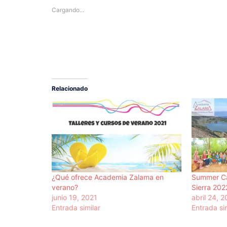
en
en
una
una
Cargando...
ventana
ventana
nueva)
nueva)
Relacionado
¿Qué ofrece Academia Zalama en
Summer Ca
verano?
Sierra 202
junio 19, 2021
abril 24, 
Entrada similar
Entrada si