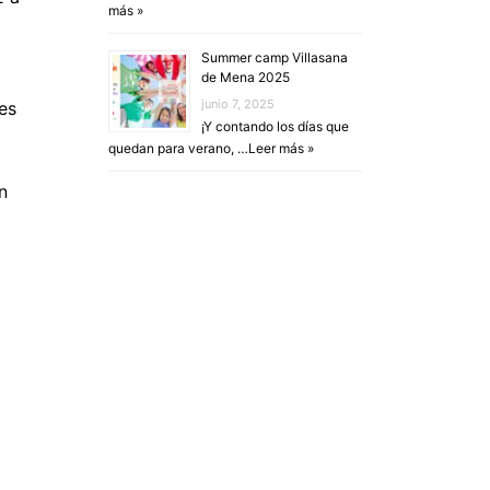
más »
Summer camp Villasana
de Mena 2025
junio 7, 2025
es
¡Y contando los días que
quedan para verano, …
Leer más »
n