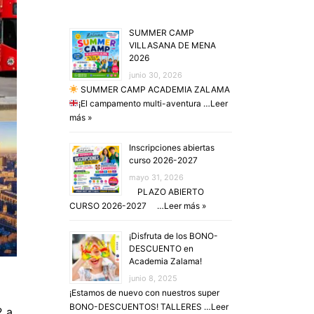
SUMMER CAMP
VILLASANA DE MENA
2026
junio 30, 2026
SUMMER CAMP ACADEMIA ZALAMA
¡El campamento multi-aventura …
Leer
más »
Inscripciones abiertas
curso 2026-2027
mayo 31, 2026
PLAZO ABIERTO
CURSO 2026-2027 …
Leer más »
¡Disfruta de los BONO-
DESCUENTO en
Academia Zalama!
junio 8, 2025
¡Estamos de nuevo con nuestros super
BONO-DESCUENTOS! TALLERES …
Leer
2 a