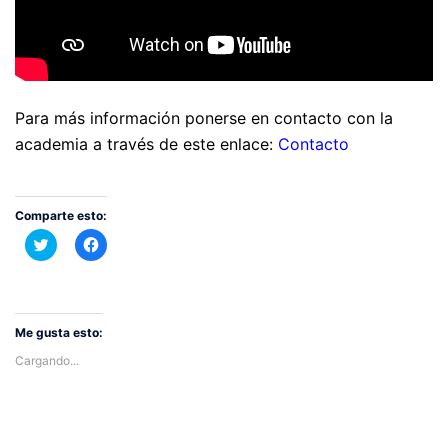
Para más información ponerse en contacto con la
academia a través de este enlace:
Contacto
Comparte esto:
Haz
Haz
clic
clic
para
para
compartir
compartir
en
en
Twitter
Facebook
(Se
(Se
abre
abre
Me gusta esto:
en
en
una
una
Cargando...
ventana
ventana
nueva)
nueva)